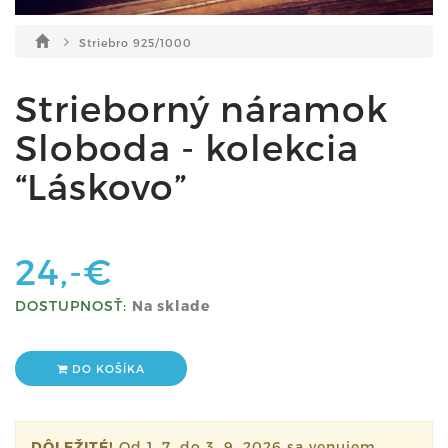
Striebro 925/1000
Strieborný náramok
Sloboda - kolekcia
“Láskovo”
24,-€
DOSTUPNOSŤ:
Na sklade
DO KOŠÍKA
DÔLEŽITÉ!
Od 1. 7. do 3. 9. 2026 sa venujem