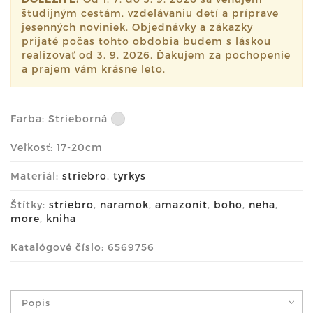
študijným cestám, vzdelávaniu detí a príprave
jesenných noviniek. Objednávky a zákazky
prijaté počas tohto obdobia budem s láskou
realizovať od 3. 9. 2026. Ďakujem za pochopenie
a prajem vám krásne leto.
Farba:
Strieborná
Veľkosť: 17-20cm
Materiál:
striebro
,
tyrkys
Štítky:
striebro
,
naramok
,
amazonit
,
boho
,
neha
,
more
,
kniha
Katalógové číslo: 6569756
Popis