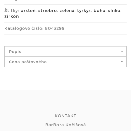
Štítky:
prsteň
,
striebro
,
zelená
,
tyrkys
,
boho
,
slnko
,
zirkón
Katalógové číslo: 8043299
Popis
Cena poštovného
KONTAKT
BarBora Kočišová