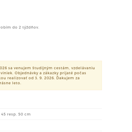
robím do 2 týždňov.
 2026 sa venujem študijným cestám, vzdelávaniu
oviniek. Objednávky a zákazky prijaté počas
u realizovať od 3. 9. 2026. Ďakujem za
ásne leto.
a 45 resp. 50 cm