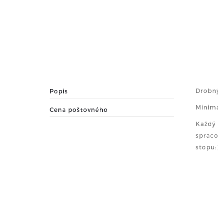
Drobný
Popis
Minima
Cena poštovného
Každý 
spraco
stopu: