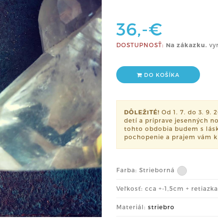
36,-€
DOSTUPNOSŤ:
Na zákazku.
vy
DO KOŠÍKA
DÔLEŽITÉ!
Od 1. 7. do 3. 9.
detí a príprave jesenných n
tohto obdobia budem s lásko
pochopenie a prajem vám kr
Farba:
Strieborná
Veľkosť: cca +-1,5cm + retiazk
Materiál:
striebro