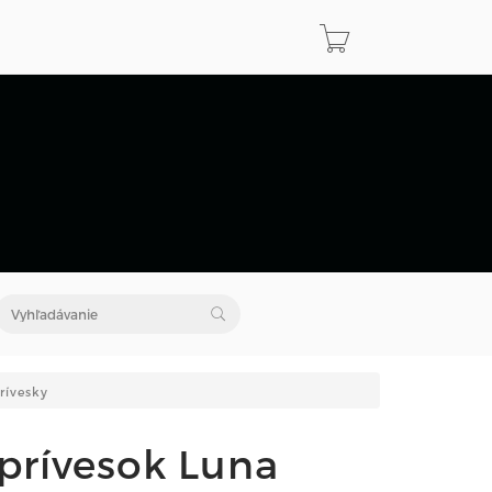
rívesky
 prívesok Luna