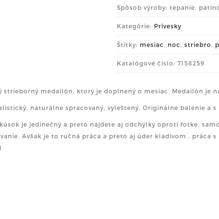
Spôsob výroby: tepanie, patin
Kategórie:
Prívesky
Štítky:
mesiac
,
noc
,
striebro
,
p
Katalógové číslo: 7158259
 strieborný medailón, ktorý je doplnený o mesiac. Medailón je na
listický, naturálne spracovaný, vyleštený. Originálne balenie a s
kúsok je jedinečný a preto nájdete aj odchýlky oproti fotke, sa
vanie. Avšak je to ručná práca a preto aj úder kladivom , práca s 
)