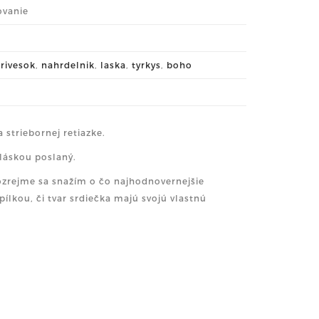
ovanie
rivesok
,
nahrdelnik
,
laska
,
tyrkys
,
boho
 striebornej retiazke.
 láskou poslaný.
mozrejme sa snažím o čo najhodnovernejšie
pílkou, či tvar srdiečka majú svojú vlastnú