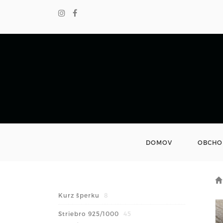
DOMOV
OBCHO
Kurz šperku
8
Striebro 925/1000
45