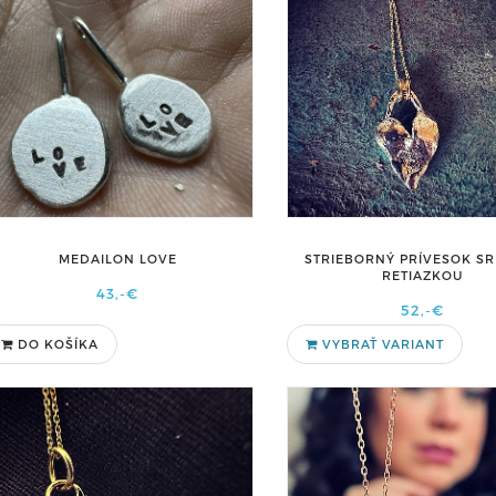
STRIEBORNÝ PRÍVESOK S
MEDAILON LOVE
RETIAZKOU
43,-€
52,-€
DO KOŠÍKA
VYBRAŤ VARIANT