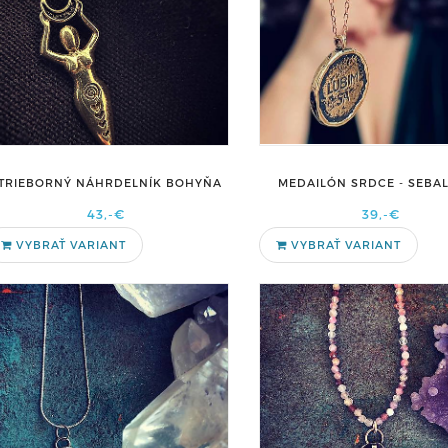
TRIEBORNÝ NÁHRDELNÍK BOHYŇA
MEDAILÓN SRDCE - SEBA
43,-€
39,-€
VYBRAŤ VARIANT
VYBRAŤ VARIANT