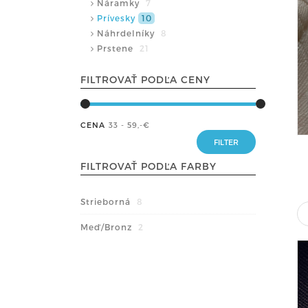
Náramky
7
Prívesky
10
Náhrdelníky
8
Prstene
21
FILTROVAŤ PODĽA CENY
CENA
33 - 59
,-€
FILTROVAŤ PODĽA FARBY
Strieborná
8
Meď/Bronz
2