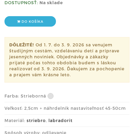
DOSTUPNOSŤ:
Na sklade
DO KOŠÍKA
DÔLEŽITÉ!
Od 1. 7. do 3. 9. 2026 sa venujem
študijným cestám, vzdelávaniu detí a príprave
jesenných noviniek. Objednávky a zákazky
prijaté počas tohto obdobia budem s láskou
realizovať od 3. 9. 2026. Ďakujem za pochopenie
a prajem vám krásne leto.
Farba:
Strieborná
Veľkosť: 2,5cm + náhrdelník nastaviteľnosť 45-50cm
Materiál:
striebro
,
labradorit
Spôsob výroby: odlievanie