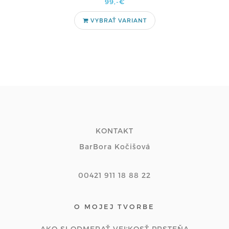
99,-€
VYBRAŤ VARIANT
KONTAKT
BarBora Kočišová
00421 911 18 88 22
O MOJEJ TVORBE
AKO SI ODMERAŤ VEĽKOSŤ PRSTEŇA