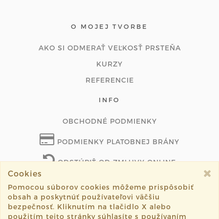
O MOJEJ TVORBE
AKO SI ODMERAŤ VEĽKOSŤ PRSTEŇA
KURZY
REFERENCIE
INFO
OBCHODNÉ PODMIENKY
PODMIENKY PLATOBNEJ BRÁNY
ODSTÚPIŤ OD ZMLUVY ONLINE
Cookies
Pomocou súborov cookies môžeme prispôsobiť
obsah a poskytnúť používateľovi väčšiu
©2026 borajewellery.com všetky práva vyhradené.
bezpečnosť. Kliknutím na tlačidlo X alebo
použitím tejto stránky súhlasíte s používaním
Vytvorené systémom
sashe.sk