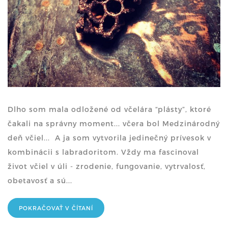
Dlho som mala odložené od včelára “plásty”, ktoré
čakali na správny moment... včera bol Medzinárodný
deň včiel... A ja som vytvorila jedinečný prívesok v
kombinácii s labradoritom. Vždy ma fascinoval
život včiel v úli - zrodenie, fungovanie, vytrvalosť,
obetavosť a sú...
POKRAČOVAŤ V ČÍTANÍ