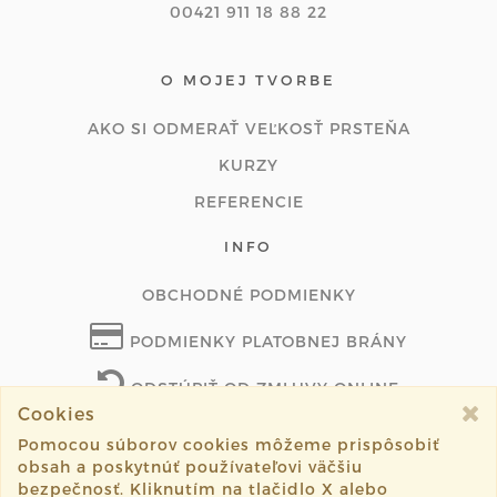
00421 911 18 88 22
O MOJEJ TVORBE
AKO SI ODMERAŤ VEĽKOSŤ PRSTEŇA
KURZY
REFERENCIE
INFO
OBCHODNÉ PODMIENKY
PODMIENKY PLATOBNEJ BRÁNY
ODSTÚPIŤ OD ZMLUVY ONLINE
Cookies
Pomocou súborov cookies môžeme prispôsobiť
obsah a poskytnúť používateľovi väčšiu
©2026 borajewellery.com všetky práva vyhradené.
bezpečnosť. Kliknutím na tlačidlo X alebo