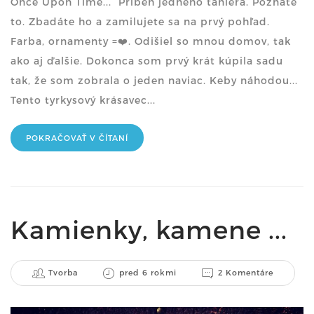
Once Upon Time... Príbeh jedného taniera. Poznáte
to. Zbadáte ho a zamilujete sa na prvý pohľad.
Farba, ornamenty =❤️. Odišiel so mnou domov, tak
ako aj ďalšie. Dokonca som prvý krát kúpila sadu
tak, že som zobrala o jeden naviac. Keby náhodou...
Tento tyrkysový krásavec...
POKRAČOVAŤ V ČÍTANÍ
Kamienky, kamene ...
Tvorba
pred 6 rokmi
2 Komentáre