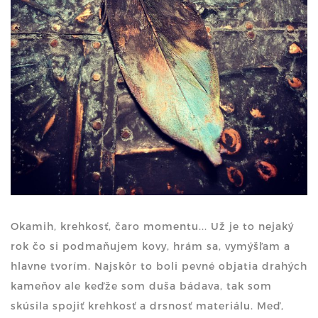
Okamih, krehkosť, čaro momentu... Už je to nejaký
rok čo si podmaňujem kovy, hrám sa, vymýšľam a
hlavne tvorím. Najskôr to boli pevné objatia drahých
kameňov ale keďže som duša bádava, tak som
skúsila spojiť krehkosť a drsnosť materiálu. Meď,