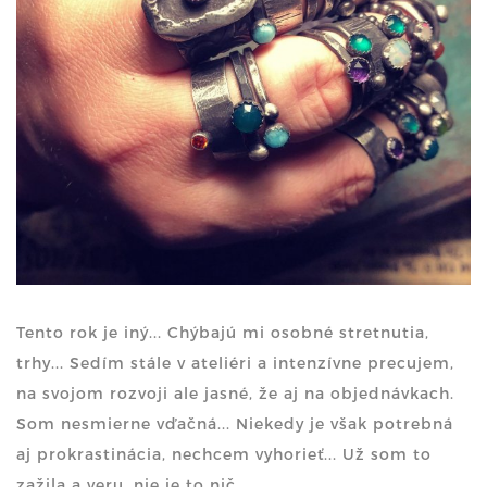
Tento rok je iný... Chýbajú mi osobné stretnutia,
trhy... Sedím stále v ateliéri a intenzívne precujem,
na svojom rozvoji ale jasné, že aj na objednávkach.
Som nesmierne vďačná... Niekedy je však potrebná
aj prokrastinácia, nechcem vyhorieť... Už som to
zažila a veru, nie je to nič...