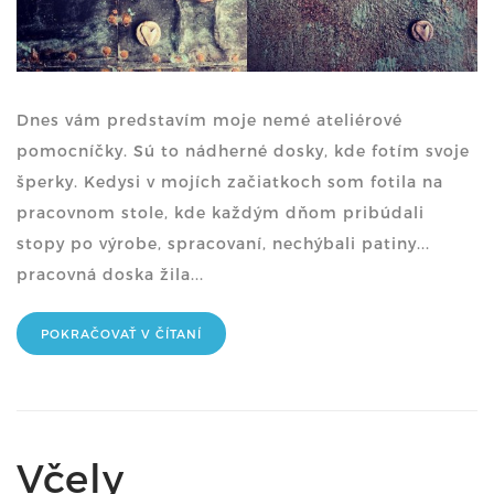
Dnes vám predstavím moje nemé ateliérové
pomocníčky. Sú to nádherné dosky, kde fotím svoje
šperky. Kedysi v mojích začiatkoch som fotila na
pracovnom stole, kde každým dňom pribúdali
stopy po výrobe, spracovaní, nechýbali patiny...
pracovná doska žila...
POKRAČOVAŤ V ČÍTANÍ
Včely