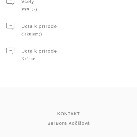
Včely
♥♥♥ ;-)
Úcta k prírode
ďakujem;)
Úcta k prírode
Krásne
KONTAKT
BarBora Kočišová