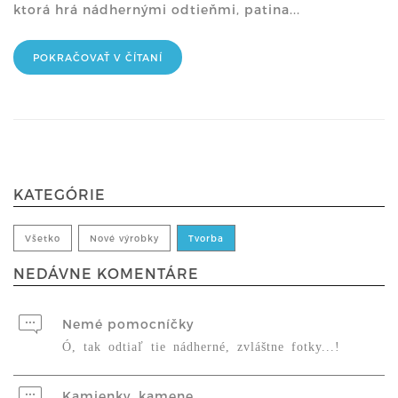
ktorá hrá nádhernými odtieňmi, patina...
POKRAČOVAŤ V ČÍTANÍ
KATEGÓRIE
Všetko
Nové výrobky
Tvorba
NEDÁVNE KOMENTÁRE
Nemé pomocníčky
Ó, tak odtiaľ tie nádherné, zvláštne fotky...!
Kamienky, kamene ...