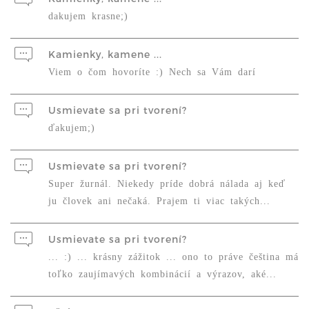
dakujem krasne;)
Kamienky, kamene ...
Viem o čom hovoríte :) Nech sa Vám darí
Usmievate sa pri tvorení?
ďakujem;)
Usmievate sa pri tvorení?
Super žurnál. Niekedy príde dobrá nálada aj keď
ju človek ani nečaká. Prajem ti viac takých...
Usmievate sa pri tvorení?
... :) ... krásny zážitok ... ono to práve čeština má
toľko zaujímavých kombinácií a výrazov, aké...